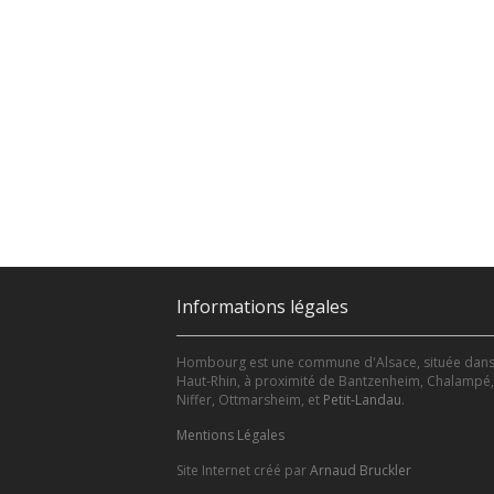
Informations légales
Hombourg est une commune d'Alsace, située dans
Haut-Rhin, à proximité de Bantzenheim, Chalampé,
Niffer, Ottmarsheim, et
Petit-Landau
.
Mentions Légales
Site Internet créé par
Arnaud Bruckler