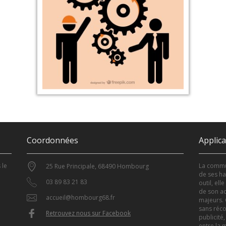
Coordonnées
Applic
 le
La commun
25 Rue Principale, 68490 Hombourg
de ses ha
03 89 83 21 83
outil, el
de son ac
accueil@hombourg68.fr
majeurs. 
sans réco
Retrouvez nous sur Facebook
publicité,
entre la m