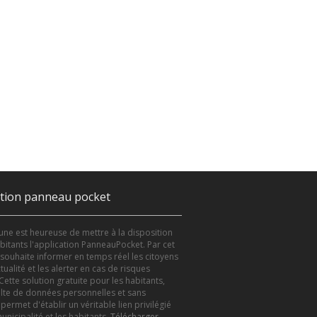
ation panneau pocket
e est heureuse de mettre à la disposition
bitants l'application PanneauPocket. Par cet
le souhaite informer en temps réel les citoyens
tualité et les alerter en cas de risques
Cette solution gratuite pour les habitants,
lte de données personnelles et sans
 permet d'établir un véritable lien privilégié
unicipalité et les habitants.
Télécharger