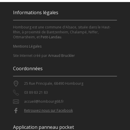
Informations légales
Hombourg est une commune d'Alsace, située dans le Haut-
Rhin, à proximité de Bantzenheim, Chalampé, Niffer,
Ottmarsheim, et
Petit-Landau
.
Mentions Légales
Site Internet créé par
Arnaud Bruckler
Coordonnées
25 Rue Principale, 68490 Hombourg
03 89 83 21 83
accueil@hombourg68.fr
Retrouvez nous sur Facebook
Application panneau pocket