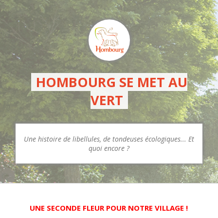
HOMBOURG SE MET AU
VERT
Une histoire de libellules, de tondeuses écologiques... Et
quoi encore ?
UNE SECONDE FLEUR POUR NOTRE VILLAGE !