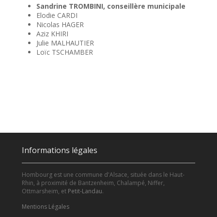
Sandrine TROMBINI, conseillère municipale
Elodie CARDI
Nicolas HAGER
Aziz KHIRI
Julie MALHAUTIER
Loïc TSCHAMBER
Informations légales
Hombourg est une commune d'Alsace, située dans le Haut-
Rhin, à proximité de Bantzenheim, Chalampé, Niffer,
Ottmarsheim, et
Petit-Landau
.
Mentions Légales