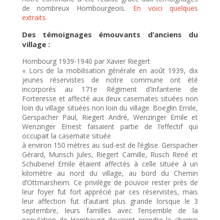
de nombreux Hombourgeois.
En voici quelques
extraits
.
Des témoignages émouvants d’anciens du
village :
Hombourg 1939-1940 par Xavier Riegert
« Lors de la mobilisation générale en août 1939, dix
jeunes réservistes de notre commune ont été
incorporés au 171e Régiment d’Infanterie de
Forteresse et affecté aux deux casemates situées non
loin du village situées non loin du village. Boeglin Emile,
Gerspacher Paul, Riegert André, Wenzinger Emile et
Wenzinger Ernest faisaient partie de l’effectif qui
occupait la casemate située
à environ 150 mètres au sud-est de l’église. Gerspacher
Gérard, Munsch Jules, Riegert Camille, Rusch René et
Schubenel Emile étaient affectés à celle située à un
kilomètre au nord du village, au bord du Chemin
d’Ottmarsheim. Ce privilège de pouvoir rester près de
leur foyer fut fort apprécié par ces réservistes, mais
leur affection fut d’autant plus grande lorsque le 3
septembre, leurs familles avec l’ensemble de la
population de Hombourg devaient prendre le chemin