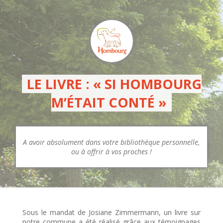
LE LIVRE : « SI HOMBOURG
M’ÉTAIT CONTÉ »
A avoir absolument dans votre bibliothèque personnelle,
ou à offrir à vos proches !
Sous le mandat de Josiane Zimmermann, un livre sur
notre commune a été réalisé grâce aux témoignages