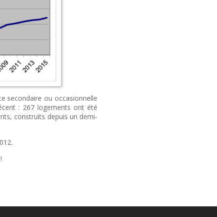
ce
secondaire
ou
occasionnelle
écent
: 267
logements
ont
été
ents
,
construits
depuis
un
demi-
012.
!