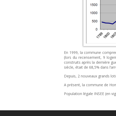
En 1999, la commune
compren
(
lors
du
recensement
, 9
loge
construits
après
la
dernière
gue
siècle
,
était
de 68,5%
dans
l’a
Depuis
, 2 nouveaux grands
lot
A
présent
, la commune de
Ho
Population légale INSEE (en vig