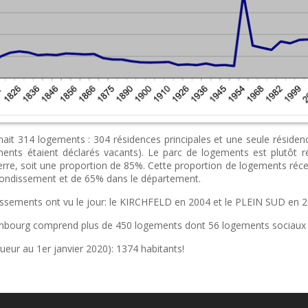
ait
314
logements
: 304
résidences
principales
et
une
seule
résiden
ments
étaient
déclarés
vacants
). Le
parc
de
logements
est
plutôt
r
rre,
soit
une
proportion de 85%.
Cette
proportion de
logements
réc
rrondissement
et de 65%
dans
le
département
.
issement
s
ont
vu le jour: le
KIRCHFELD
en 2004 et le
PLEIN
SUD
en 2
mbourg
comprend
plus de 450
logements
dont
56
logements
sociaux
ueur au 1er janvier 2020): 1374 habitants!