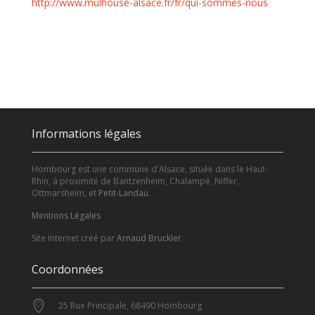
http://www.mulhouse-alsace.fr/fr/qui-sommes-nous
Informations légales
Hombourg est une commune d'Alsace, située dans le Haut-
Rhin, à proximité de Bantzenheim, Chalampé, Niffer,
Ottmarsheim, et
Petit-Landau
.
Mentions Légales
Site Internet créé par
Arnaud Bruckler
Coordonnées
25 Rue Principale, 68490 Hombourg