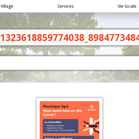
 Village
Services
Vie locale
_1323618859774038_898477348