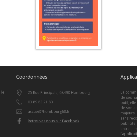
Coordonnées
Applic
 le
La commun
25 Rue Principale, 68490 Hombourg
de ses ha
03 89 83 21 83
outil, el
de son ac
accueil@hombourg68.fr
majeurs. 
sans réco
Retrouvez nous sur Facebook
publicité,
entre la m
l’applicat