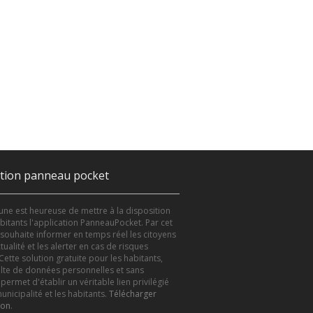
ation panneau pocket
e est heureuse de mettre à la disposition
bitants l'application PanneauPocket. Par cet
le souhaite informer en temps réel les citoyens
tualité et les alerter en cas de risques
Cette solution gratuite pour les habitants,
lte de données personnelles et sans
 permet d'établir un véritable lien privilégié
unicipalité et les habitants.
Télécharger
ion
.