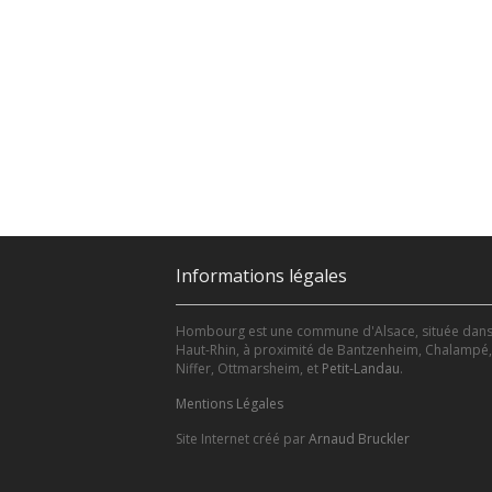
Informations légales
Hombourg est une commune d'Alsace, située dans
Haut-Rhin, à proximité de Bantzenheim, Chalampé,
Niffer, Ottmarsheim, et
Petit-Landau
.
Mentions Légales
Site Internet créé par
Arnaud Bruckler