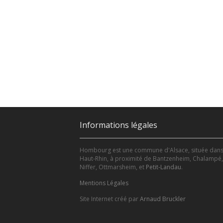
Informations légales
Hombourg est une commune d'Alsace, située dans
Haut-Rhin, à proximité de Bantzenheim, Chalampé,
Niffer, Ottmarsheim, et
Petit-Landau
.
Mentions Légales
Site Internet créé par
Arnaud Bruckler