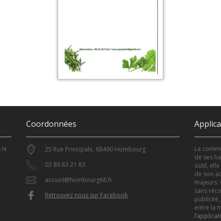
Coordonnées
Applic
 le
La commun
25 Rue Principale, 68490 Hombourg
de ses ha
03 89 83 21 83
outil, el
de son ac
accueil@hombourg68.fr
majeurs. 
sans réco
Retrouvez nous sur Facebook
publicité,
entre la m
l’applicat