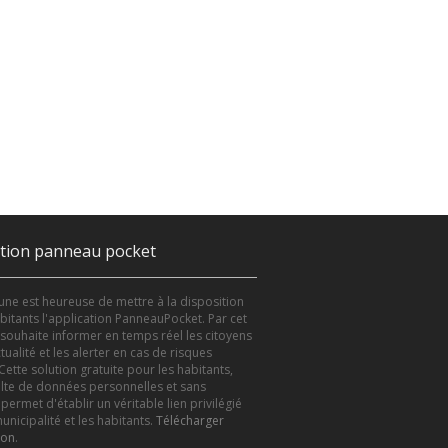
ation panneau pocket
e est heureuse de mettre à la disposition
bitants l'application PanneauPocket. Par cet
le souhaite informer en temps réel les citoyens
tualité et les alerter en cas de risques
Cette solution gratuite pour les habitants,
lte de données personnelles et sans
 permet d'établir un véritable lien privilégié
unicipalité et les habitants.
Télécharger
ion
.