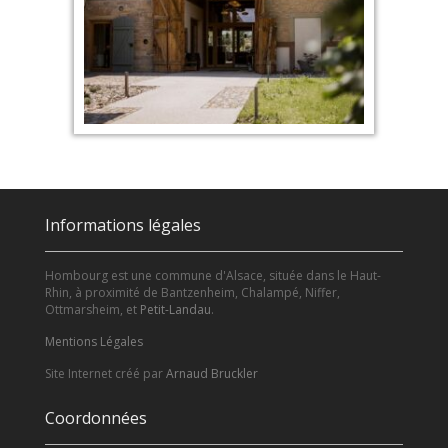
Informations légales
Hombourg est une commune d'Alsace, située dans le Haut-
Rhin, à proximité de Bantzenheim, Chalampé, Niffer,
Ottmarsheim, et
Petit-Landau
.
Mentions Légales
Site Internet créé par
Arnaud Bruckler
Coordonnées