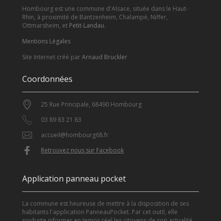
Hombourg est une commune d'Alsace, située dans le Haut-
Rhin, à proximité de Bantzenheim, Chalampé, Niffer,
Ottmarsheim, et
Petit-Landau
.
Mentions Légales
Site Internet créé par
Arnaud Bruckler
Coordonnées
25 Rue Principale, 68490 Hombourg
03 89 83 21 83
accueil@hombourg68.fr
Retrouvez nous sur Facebook
Application panneau pocket
La commune est heureuse de mettre à la disposition de ses
habitants l'application PanneauPocket. Par cet outil, elle
souhaite informer en temps réel les citoyens de son actualité