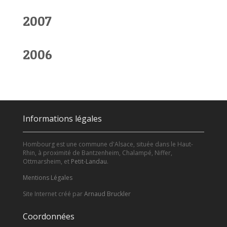
2007
2006
Informations légales
Hombourg est une commune d'Alsace, située dans le Haut-
Rhin, à proximité de Bantzenheim, Chalampé, Niffer,
Ottmarsheim, et
Petit-Landau
.
Mentions Légales
Site Internet créé par
Arnaud Bruckler
Coordonnées