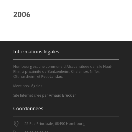
2006
Informations légales
Hombourg est une commune d'Alsace, située dans le Haut-
Rhin, à proximité de Bantzenheim, Chalampé, Niffer,
Ottmarsheim, et
Petit-Landau
.
Mentions Légales
Site Internet créé par
Arnaud Bruckler
Coordonnées
25 Rue Principale, 68490 Hombourg