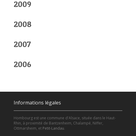
2009
2008
2007
2006
Informations légales
Hombourg est une commune d'Alsace, située dans le Haut-
Rhin, à proximité de Bantzenheim, Chalampé, Niffer,
Ottmarsheim, et
Petit-Landau
.