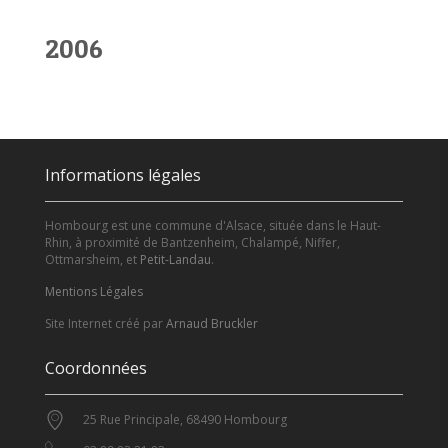
2006
Informations légales
Hombourg est une commune d'Alsace, située dans le Haut-
Rhin, à proximité de Bantzenheim, Chalampé, Niffer,
Ottmarsheim, et
Petit-Landau
.
Mentions Légales
Site Internet créé par
Arnaud Bruckler
Coordonnées
25 Rue Principale, 68490 Hombourg