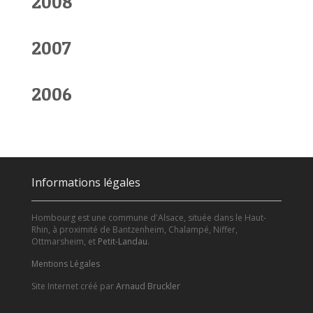
2008
2007
2006
Informations légales
Hombourg est une commune d'Alsace, située dans le Haut-
Rhin, à proximité de Bantzenheim, Chalampé, Niffer,
Ottmarsheim, et
Petit-Landau
.
Mentions Légales
Site Internet créé par
Arnaud Bruckler