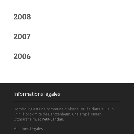
2008
2007
2006
Informations légales
Hombourg est une commune d'Alsace, située dans le Haut-
Rhin, à proximité de Bantzenheim, Chalampé, Niffer,
Ottmarsheim, et
Petit-Landau
.
Mentions Légales