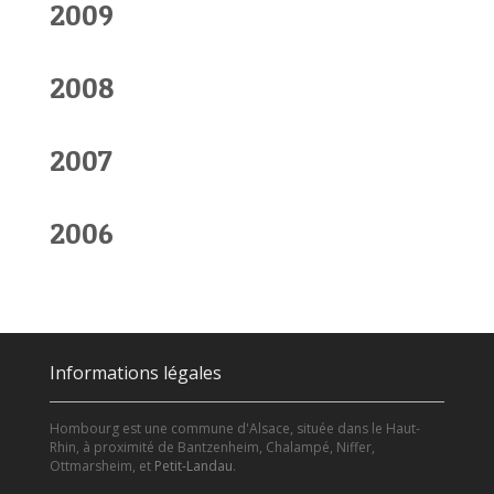
2009
2008
2007
2006
Informations légales
Hombourg est une commune d'Alsace, située dans le Haut-
Rhin, à proximité de Bantzenheim, Chalampé, Niffer,
Ottmarsheim, et
Petit-Landau
.