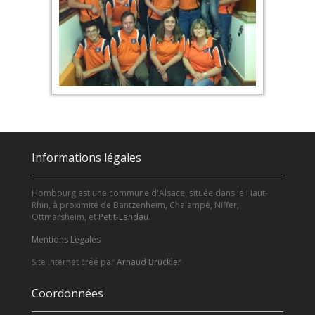
Informations légales
Hombourg est une commune d'Alsace, située dans le Haut-
Rhin, à proximité de Bantzenheim, Chalampé, Niffer,
Ottmarsheim, et
Petit-Landau
.
Mentions Légales
Site Internet créé par
Arnaud Bruckler
Coordonnées