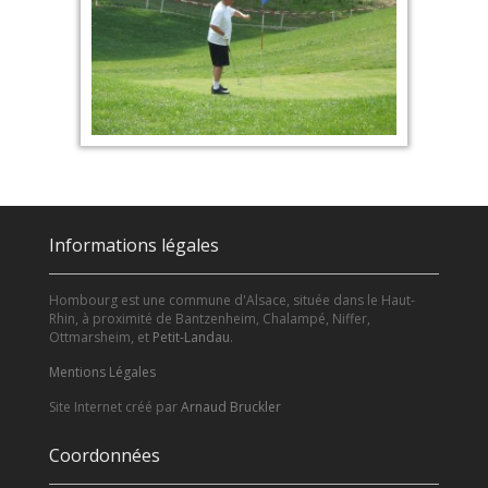
Informations légales
Hombourg est une commune d'Alsace, située dans le Haut-
Rhin, à proximité de Bantzenheim, Chalampé, Niffer,
Ottmarsheim, et
Petit-Landau
.
Mentions Légales
Site Internet créé par
Arnaud Bruckler
Coordonnées