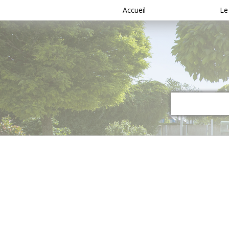
Accueil
Le