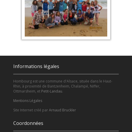
Informations légales
Hombourg est une commune d'Alsace, située dans le Haut-
Rhin, à proximité de Bantzenheim, Chalampé, Niffer,
Ottmarsheim, et
Petit-Landau
.
Mentions Légales
Site Internet créé par
Arnaud Bruckler
Coordonnées