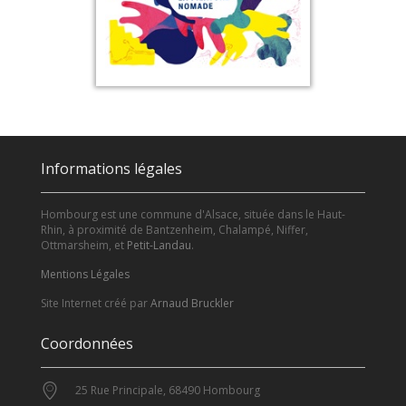
Informations légales
Hombourg est une commune d'Alsace, située dans le Haut-
Rhin, à proximité de Bantzenheim, Chalampé, Niffer,
Ottmarsheim, et
Petit-Landau
.
Mentions Légales
Site Internet créé par
Arnaud Bruckler
Coordonnées
25 Rue Principale, 68490 Hombourg