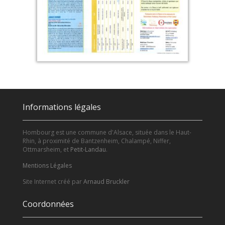
Informations légales
Hombourg est une commune d'Alsace, située dans le Haut-
Rhin, à proximité de Bantzenheim, Chalampé, Niffer,
Ottmarsheim, et
Petit-Landau
.
Mentions Légales
Site Internet créé par
Arnaud Bruckler
Coordonnées