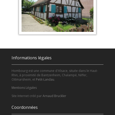
Informations légales
Hombourg est une commune d'Alsace, située dans le Haut-
Rhin, à proximité de Bantzenheim, Chalampé, Niffer,
Ottmarsheim, et
Petit-Landau
.
Mentions Légales
Site Internet créé par
Arnaud Bruckler
Coordonnées