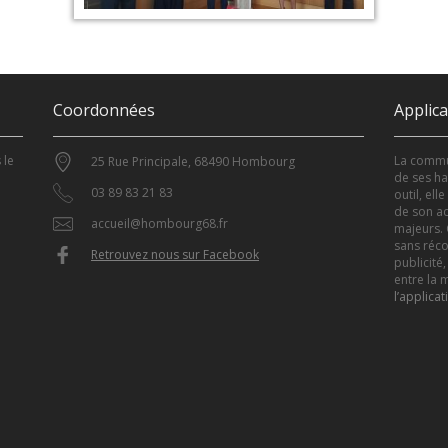
Coordonnées
Applic
 le
La commun
25 Rue Principale, 68490 Hombourg
de ses ha
03 89 83 21 83
outil, el
de son ac
accueil@hombourg68.fr
majeurs. 
sans réco
Retrouvez nous sur Facebook
publicité,
entre la m
l’applicat