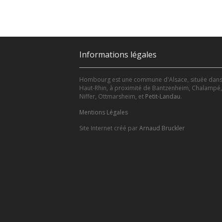
Informations légales
Hombourg est une commune d'Alsace, située dans
Haut-Rhin, à proximité de Bantzenheim, Chalampé,
Niffer, Ottmarsheim, et
Petit-Landau
.
Mentions Légales
Site Internet créé par
Arnaud Bruckler