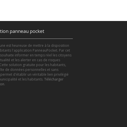
ation panneau pocket
e est heureuse de mettre à la disposition
bitants l'application PanneauPocket. Par cet
le souhaite informer en temps réel les citoyens
tualité et les alerter en cas de risques
Cette solution gratuite pour les habitants,
lte de données personnelles et sans
 permet d'établir un véritable lien privilégié
unicipalité et les habitants.
Télécharger
ion
.