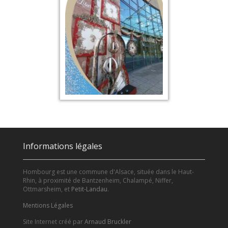
Informations légales
Hombourg est une commune d'Alsace, située dans le Haut-
Rhin, à proximité de Bantzenheim, Chalampé, Niffer,
Ottmarsheim, et
Petit-Landau
.
Mentions Légales
Site Internet créé par
Arnaud Bruckler