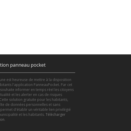
ation panneau pocket
e est heureuse de mettre à la disposition
bitants l'application PanneauPocket. Par cet
le souhaite informer en temps réel les citoyens
tualité et les alerter en cas de risques
Cette solution gratuite pour les habitants,
lte de données personnelles et sans
 permet d'établir un véritable lien privilégié
unicipalité et les habitants.
Télécharger
ion
.