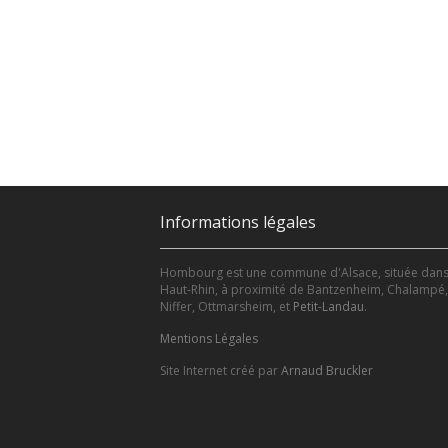
Informations légales
Hombourg est une commune d'Alsace, située dans
Haut-Rhin, à proximité de Bantzenheim, Chalampé,
Niffer, Ottmarsheim, et
Petit-Landau
.
Mentions Légales
Site Internet créé par
Arnaud Bruckler