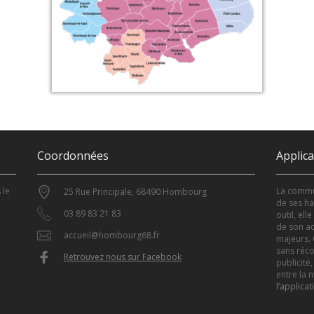
Coordonnées
Applic
 le
La commun
25 Rue Principale, 68490 Hombourg
de ses ha
03 89 83 21 83
outil, el
de son ac
accueil@hombourg68.fr
majeurs. 
sans réco
Retrouvez nous sur Facebook
publicité,
entre la m
l’applicat