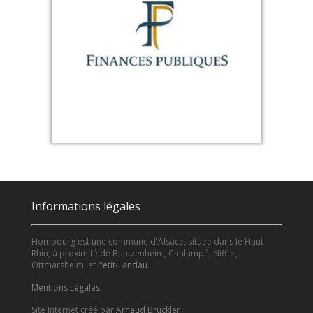
Informations légales
Hombourg est une commune d'Alsace, située dans le Haut-
Rhin, à proximité de Bantzenheim, Chalampé, Niffer,
Ottmarsheim, et
Petit-Landau
.
Mentions Légales
Site Internet créé par
Arnaud Bruckler