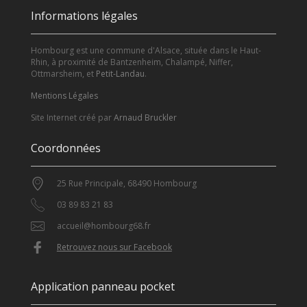
Informations légales
Hombourg est une commune d'Alsace, située dans le Haut-
Rhin, à proximité de Bantzenheim, Chalampé, Niffer,
Ottmarsheim, et
Petit-Landau
.
Mentions Légales
Site Internet créé par
Arnaud Bruckler
Coordonnées
25 Rue Principale, 68490 Hombourg
03 89 83 21 83
accueil@hombourg68.fr
Retrouvez nous sur Facebook
Application panneau pocket