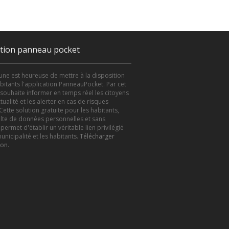
ation panneau pocket
e est heureuse de mettre à la disposition
bitants l'application PanneauPocket. Par cet
le souhaite informer en temps réel les citoyens
tualité et les alerter en cas de risques
Cette solution gratuite pour les habitants,
lte de données personnelles et sans
 permet d'établir un véritable lien privilégié
unicipalité et les habitants.
Télécharger
ion
.