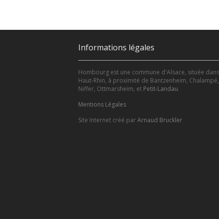
Informations légales
Hombourg est une commune d'Alsace, située dans
Haut-Rhin, à proximité de Bantzenheim, Chalampé,
Niffer, Ottmarsheim, et
Petit-Landau
.
Mentions Légales
Site Internet créé par
Arnaud Bruckler