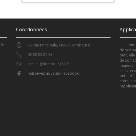
Coordonnées
Applic
 le
La commun
25 Rue Principale, 68490 Hombourg
de ses ha
03 89 83 21 83
outil, el
de son ac
accueil@hombourg68.fr
majeurs. 
sans réco
Retrouvez nous sur Facebook
publicité,
entre la m
l’applicat