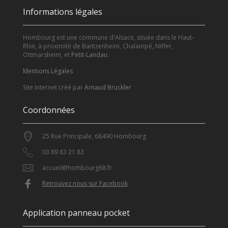
Informations légales
Hombourg est une commune d'Alsace, située dans le Haut-
Rhin, à proximité de Bantzenheim, Chalampé, Niffer,
Ottmarsheim, et
Petit-Landau
.
Mentions Légales
Site Internet créé par
Arnaud Bruckler
Coordonnées
25 Rue Principale, 68490 Hombourg
03 89 83 21 83
accueil@hombourg68.fr
Retrouvez nous sur Facebook
Application panneau pocket