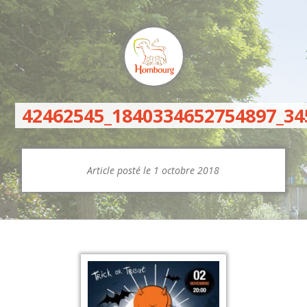
42462545_1840334652754897_3
Article posté le 1 octobre 2018