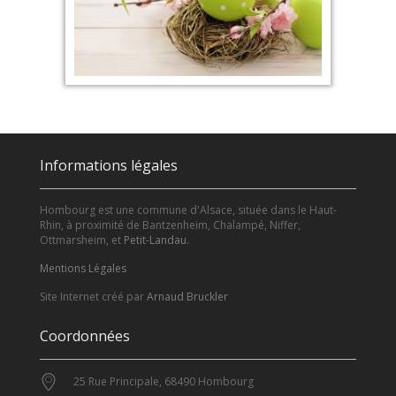
Informations légales
Hombourg est une commune d'Alsace, située dans le Haut-
Rhin, à proximité de Bantzenheim, Chalampé, Niffer,
Ottmarsheim, et
Petit-Landau
.
Mentions Légales
Site Internet créé par
Arnaud Bruckler
Coordonnées
25 Rue Principale, 68490 Hombourg