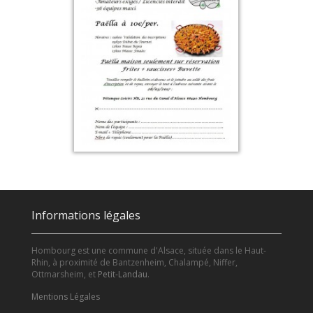
Informations légales
Hombourg est une commune d'Alsace, située dans le Haut-
Rhin, à proximité de Bantzenheim, Chalampé, Niffer,
Ottmarsheim, et
Petit-Landau
.
Mentions Légales