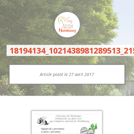
18194134_1021438981289513_2
Article posté le 27 avril 2017