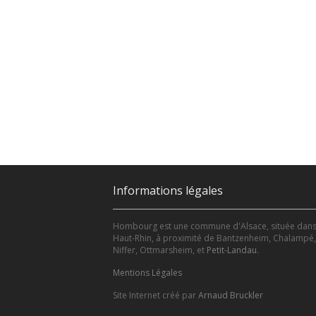
Informations légales
Hombourg est une commune d'Alsace, située dans
Haut-Rhin, à proximité de Bantzenheim, Chalampé,
Niffer, Ottmarsheim, et
Petit-Landau
.
Mentions Légales
Site Internet créé par
Arnaud Bruckler