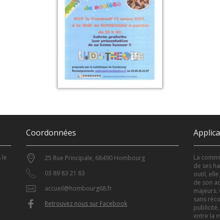
Coordonnées
Applic
 le
La commun
25 Rue Principale, 68490 Hombourg
de ses ha
03 89 83 21 83
outil, el
de son ac
accueil@hombourg68.fr
majeurs. 
sans réco
Retrouvez nous sur Facebook
publicité,
entre la m