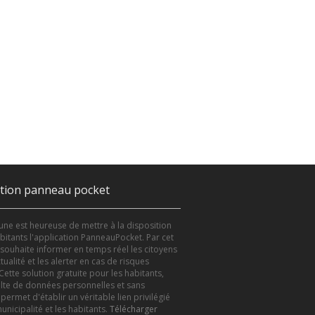
ation panneau pocket
e est heureuse de mettre à la disposition
bitants l'application PanneauPocket. Par cet
le souhaite informer en temps réel les citoyens
tualité et les alerter en cas de risques
Cette solution gratuite pour les habitants,
lte de données personnelles et sans
 permet d'établir un véritable lien privilégié
unicipalité et les habitants.
Télécharger