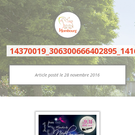
14370019_306300666402895_14
Article posté le 28 novembre 2016