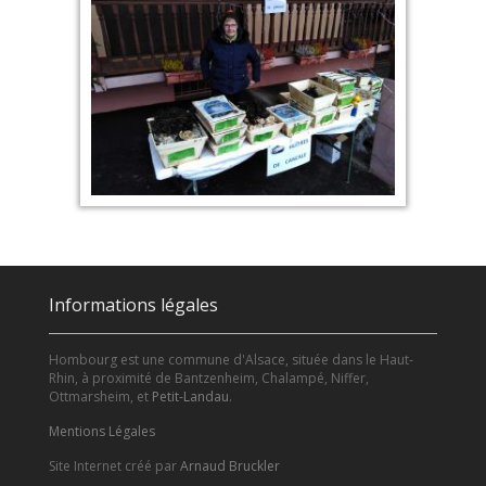
Informations légales
Hombourg est une commune d'Alsace, située dans le Haut-
Rhin, à proximité de Bantzenheim, Chalampé, Niffer,
Ottmarsheim, et
Petit-Landau
.
Mentions Légales
Site Internet créé par
Arnaud Bruckler