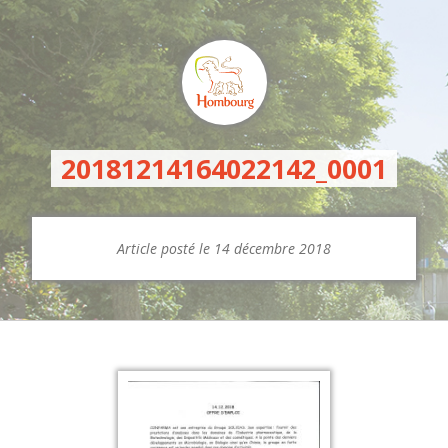
20181214164022142_0001
Article posté le 14 décembre 2018