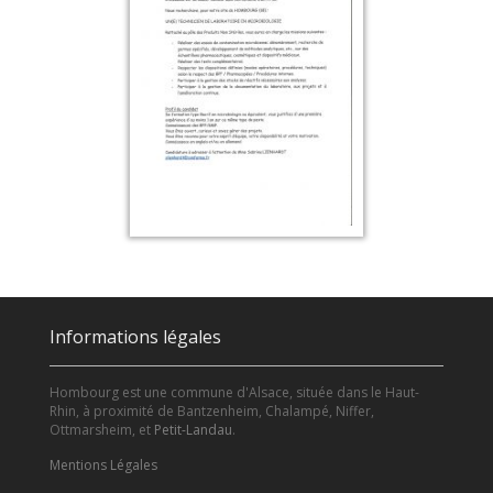
Informations légales
Hombourg est une commune d'Alsace, située dans le Haut-
Rhin, à proximité de Bantzenheim, Chalampé, Niffer,
Ottmarsheim, et
Petit-Landau
.
Mentions Légales