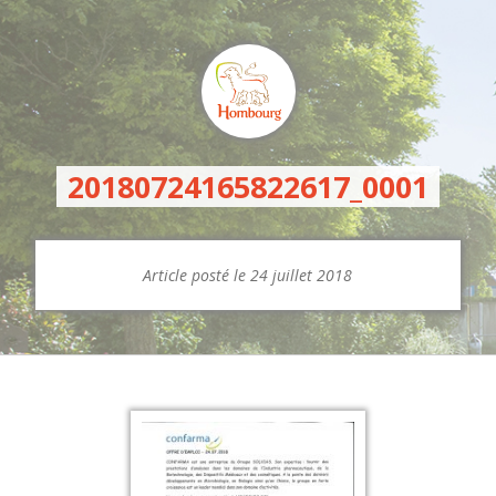
20180724165822617_0001
Article posté le 24 juillet 2018