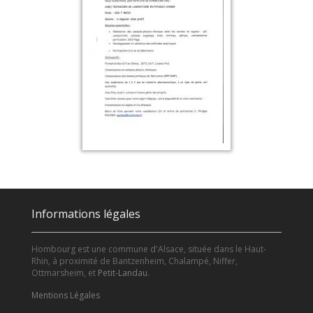
Informations légales
Hombourg est une commune d'Alsace, située dans le Haut-
Rhin, à proximité de Bantzenheim, Chalampé, Niffer,
Ottmarsheim, et
Petit-Landau
.
Mentions Légales